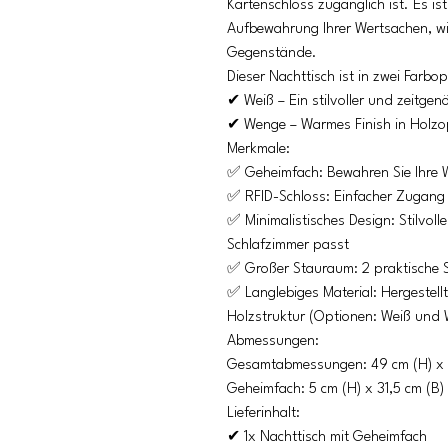
Kartenschloss zugänglich ist. Es is
Aufbewahrung Ihrer Wertsachen, w
Gegenstände.
Dieser Nachttisch ist in zwei Farbop
✔ Weiß – Ein stilvoller und zeitge
✔ Wenge – Warmes Finish in Holzop
Merkmale:
✅ Geheimfach: Bewahren Sie Ihre W
✅ RFID-Schloss: Einfacher Zugang m
✅ Minimalistisches Design: Stilvolle
Schlafzimmer passt
✅ Großer Stauraum: 2 praktische
✅ Langlebiges Material: Hergestell
Holzstruktur (Optionen: Weiß und W
Abmessungen:
Gesamtabmessungen: 49 cm (H) x 35 
Geheimfach: 5 cm (H) x 31,5 cm (B) x
Lieferinhalt:
✔ 1x Nachttisch mit Geheimfach