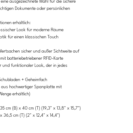
t eine ausgezeichnete Wahl für die sichere
ichtigen Dokumente oder persönlichen
tionen erhältlich:
nössischer Look für moderne Räume
tik für einen klassischen Touch
ertsachen sicher und außer Sichtweite auf
it batteriebetriebener RFID-Karte
r und funktionaler Look, der in jedes
 Schubladen + Geheimfach
t aus hochwertiger Spanplatte mit
enge erhältlich)
cm (B) x 40 cm (T) (19,3" x 13,8" x 15,7")
 36,5 cm (T) (2" x 12,4" x 14,4")