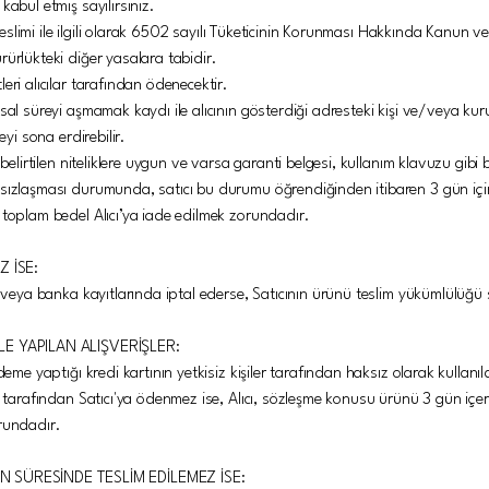
kabul etmiş sayılırsınız.
e teslimi ile ilgili olarak 6502 sayılı Tüketicinin Korunması Hakkında Kanun 
ürlükteki diğer yasalara tabidir.
eri alıcılar tarafından ödenecektir.
sal süreyi aşmamak kaydı ile alıcının gösterdiği adresteki kişi ve/veya kuru
eyi sona erdirebilir.
 belirtilen niteliklere uygun ve varsa garanti belgesi, kullanım klavuzu gibi
sızlaşması durumunda, satıcı bu durumu öğrendiğinden itibaren 3 gün için
 toplam bedel Alıcı’ya iade edilmek zorundadır.
 İSE:
z veya banka kayıtlarında iptal ederse, Satıcının ürünü teslim yükümlülüğü
İLE YAPILAN ALIŞVERİŞLER:
eme yaptığı kredi kartının yetkisiz kişiler tarafından haksız olarak kullanıld
u tarafından Satıcı'ya ödenmez ise, Alıcı, sözleşme konusu ürünü 3 gün içeri
rundadır.
SÜRESİNDE TESLİM EDİLEMEZ İSE: