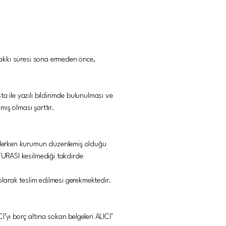
 hakkı süresi sona ermeden önce,
a ile yazılı bildirimde bulunulması ve
ış olması şarttır.
e ederken kurumun düzenlemiş olduğu
ATURASI kesilmediği takdirde
 olarak teslim edilmesi gerekmektedir.
’yı borç altına sokan belgeleri ALICI’