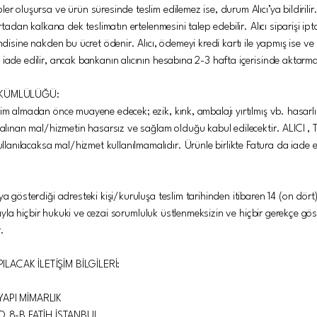
r oluşursa ve ürün süresinde teslim edilemez ise, durum Alıcı’ya bildirilir. A
ortadan kalkana dek teslimatın ertelenmesini talep edebilir. Alıcı siparişi ip
ndisine nakden bu ücret ödenir. Alıcı, ödemeyi kredi kartı ile yapmış ise ve
iade edilir, ancak bankanın alıcının hesabına 2-3 hafta içerisinde aktarmas
ÜKÜMLÜLÜĞÜ:
im almadan önce muayene edecek; ezik, kırık, ambalajı yırtılmış vb. hasarl
m alınan mal/hizmetin hasarsız ve sağlam olduğu kabul edilecektir. ALICI ,
nılacaksa mal/hizmet kullanılmamalıdır. Ürünle birlikte Fatura da iade ed
ya gösterdiği adresteki kişi/kuruluşa teslim tarihinden itibaren 14 (on dört
artıyla hiçbir hukuki ve cezai sorumluluk üstlenmeksizin ve hiçbir gerekçe g
.
ILACAK İLETİŞİM BİLGİLERİ:
API MİMARLIK
O.8-B FATİH İSTANBUL