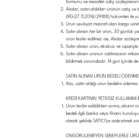
formunu ve mesafeli satış sözleşmesini 
Alıcılar, satın aldıkları ürünün satış v
(RG:27.11.2014/29188) hükümleri ile yür
Ürün sevkiyat masrafı olan kargo ücretl
Satın alınan her bir ürün, 30 günlük ya
ürün teslim edilmez ise, Alıcılar sözleşm
Satın alınan ürün, eksiksiz ve siparişte
Satın alınan ürünün satılmasının imkan
bildirmek zorundadır. 14 gün içinde de
SATIN ALINAN ÜRÜN BEDELİ ÖDENMEZ
Alıcı, satın aldığı ürün bedelini ödeme
KREDİ KARTININ YETKİSİZ KULLANIMI 
Ürün teslim edildikten sonra, alıcının öd
bedeli ilgili banka veya finans kuruluş
olacak şekilde SATICI’ya iade etmek zo
ÖNGÖRÜLEMEYEN SEBEPLERLE ÜRÜN 