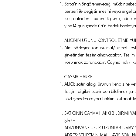
Satıcı’nın öngöremeyeceği mücbir sebeple
benzeri ile değiştirilmesini veya engel 
ise iptalinden itibaren 14 gün içinde ke
yine 14 gün içinde ürün bedeli bankaya 
ALICININ ÜRÜNÜ KONTROL ETME Y
Alıcı, sözleşme konusu mal/hizmeti tesl
şirketinden teslim almayacaktır. Tesli
korunmak zorundadır. Cayma hakkı kulla
CAYMA HAKKI:
ALICI; satın aldığı ürünün kendisine ve
iletişim bilgileri üzerinden bildirmek ş
sözleşmeden cayma hakkını kullanabilir
SATICININ CAYMA HAKKI BİLDİRİMİ YAP
ŞİRKET
ADI/UNVANI: UFUK UZUNLAR UMAY Y
ADRES:ŞEHREMİNİ MAH. AYIK SOK. N