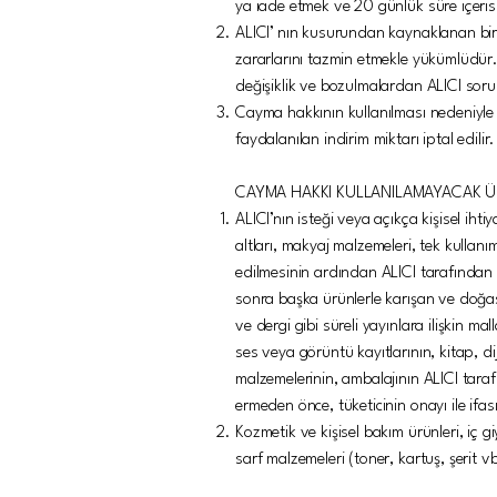
ya iade etmek ve 20 günlük süre içeri
ALICI’ nın kusurundan kaynaklanan bir
zararlarını tazmin etmekle yükümlüdür
değişiklik ve bozulmalardan ALICI soru
Cayma hakkının kullanılması nedeniyl
faydalanılan indirim miktarı iptal edilir.
CAYMA HAKKI KULLANILAMAYACAK 
ALICI’nın isteği veya açıkça kişisel ih
altları, makyaj malzemeleri, tek kullanı
edilmesinin ardından ALICI tarafından a
sonra başka ürünlerle karışan ve doğa
ve dergi gibi süreli yayınlara ilişkin m
ses veya görüntü kayıtlarının, kitap, di
malzemelerinin, ambalajının ALICI tara
ermeden önce, tüketicinin onayı ile ifa
Kozmetik ve kişisel bakım ürünleri, iç g
sarf malzemeleri (toner, kartuş, şerit 