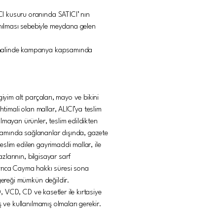
CI kusuru oranında SATICI’ nın
nılması sebebiyle meydana gelen
si halinde kampanya kapsamında
iyim alt parçaları, mayo ve bikini
timali olan mallar, ALICI’ya teslim
lmayan ürünler, teslim edildikten
samında sağlananlar dışında, gazete
teslim edilen gayrimaddi mallar, ile
zlarının, bilgisayar sarf
Ayrıca Cayma hakkı süresi sona
 gereği mümkün değildir.
D, VCD, CD ve kasetler ile kırtasiye
 ve kullanılmamış olmaları gerekir.