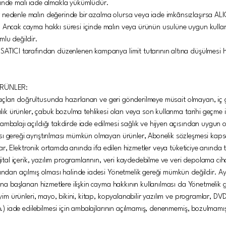
sinde malı iade almakla yükümlüdür.
 nedenle malın değerinde bir azalma olursa veya iade imkânsızlaşırsa ALI
. Ancak cayma hakkı süresi içinde malın veya ürünün usulüne uygun kulla
mlu değildir.
e SATICI tarafından düzenlenen kampanya limit tutarının altına düşülme
ÜRÜNLER:
tiyaçları doğrultusunda hazırlanan ve geri gönderilmeye müsait olmayan, iç g
mlık ürünler, çabuk bozulma tehlikesi olan veya son kullanma tarihi geçme ih
mbalajı açıldığı takdirde iade edilmesi sağlık ve hijyen açısından uygun o
sı gereği ayrıştırılması mümkün olmayan ürünler, Abonelik sözleşmesi kap
allar, Elektronik ortamda anında ifa edilen hizmetler veya tüketiciye anında 
jital içerik, yazılım programlarının, veri kaydedebilme ve veri depolama ciha
fından açılmış olması halinde iadesi Yönetmelik gereği mümkün değildir. 
sına başlanan hizmetlere ilişkin cayma hakkının kullanılması da Yönetmelik
iyim ürünleri, mayo, bikini, kitap, kopyalanabilir yazılım ve programlar, DV
vb.) iade edilebilmesi için ambalajlarının açılmamış, denenmemiş, bozulmamış