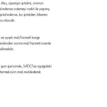
lıcı, siparişin iptalini, ürünün
tal ederse; ödemeyi nakit ile yapmış
 iptal ederse, bu iptalden itibaren
ı olasıdır.
ı ve ayıplı mal/hizmeti kargo
 Teslimden sonra mal/hizmeti özenle
ilmelidir.
) gün içerisinde, SATICI’ya aşağıdaki
östermeksizin malı reddederek