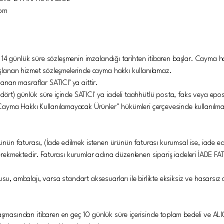
com
, bu 14 günlük süre sözleşmenin imzalandığı tarihten itibaren başlar. Cayma
başlanan hizmet sözleşmelerinde cayma hakkı kullanılamaz.
nan masraflar SATICI’ ya aittir.
dört) günlük süre içinde SATICI' ya iadeli taahhütlü posta, faks veya epost
yma Hakkı Kullanılamayacak Ürünler" hükümleri çerçevesinde kullanılmam
 ürünün faturası, (İade edilmek istenen ürünün faturası kurumsal ise, iad
 gerekmektedir. Faturası kurumlar adına düzenlenen sipariş iadeleri İADE F
usu, ambalajı, varsa standart aksesuarları ile birlikte eksiksiz ve hasarsız
aşmasından itibaren en geç 10 günlük süre içerisinde toplam bedeli ve ALICI