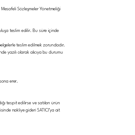
ve Mesafeli Sözleşmeler Yönetmeliği
luşa teslim edilir. Bu süre içinde
 belgelerle teslim edilmek zorundadır.
de yazılı olarak alıcıya bu durumu
 sona erer.
ığı tespit edilirse ve satılan ürün
sinde nakliye gideri SATICI’ya ait