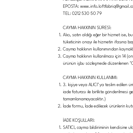
EPOSTA: www.info.loftfabriq@gmail.
TEL: 0212 530 50 79
CAYMA HAKKININ SÜRESİ:
Alıcı, satın aldığı eğer bir hizmet ise
tüketicinin onayı ile hizmetin ifasına 
Cayma hakkının kullanımından kaynakla
Cayma hakkının kullanılması için 14 (on
ürünün işbu sözleşmede düzenlenen "Ca
CAYMA HAKKININ KULLANIMI:
3. kişiye veya ALICI’ ya teslim edilen
iade faturası ile birlikte gönderilmesi
tamamlanamayacaktır.)
İade formu, İade edilecek ürünlerin kut
İADE KOŞULLARI:
SATICI, cayma bildiriminin kendisine ul