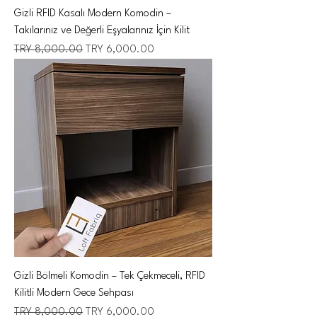
Gizli RFID Kasalı Modern Komodin –
Takılarınız ve Değerli Eşyalarınız İçin Kilit
Regular Price
Sale Price
TRY 8,000.00
TRY 6,000.00
Gizli Bölmeli Komodin – Tek Çekmeceli, RFID
Kilitli Modern Gece Sehpası
Regular Price
Sale Price
TRY 8,000.00
TRY 6,000.00