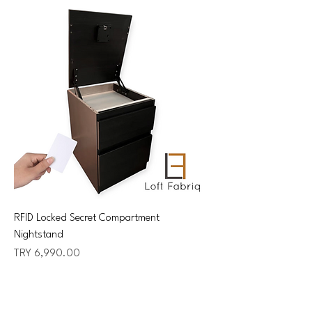
RFID Locked Secret Compartment
Nightstand
Price
TRY 6,990.00